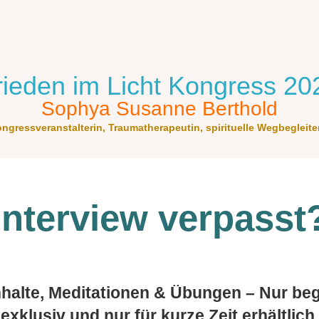
rieden im Licht Kongress 20
Sophya Susanne Berthold
ngressveranstalterin, Traumatherapeutin, spirituelle Wegbegleite
Interview verpasst
nhalte, Meditationen & Übungen – Nur beg
exklusiv und nur für kurze Zeit erhältlich.