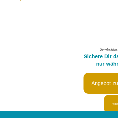
Symboldarst
Sichere Dir d
nur währ
Angebot zu
Angeb