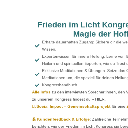
Frieden im Licht Kongr
Magie der Hof
Erhalte dauerhaften Zugang: Sichere dir die wer
Wissen.
Expertenwissen für innere Heilung: Lerne von 
Heilern und spirituellen Experten, wie du Trost u
Exklusive Meditationen & Übungen: Setze das G
Meditationen um, die speziell für deinen Heilu
Kongresshandbuch
Alle Infos
zu den interviewten Sprecher:innen, den V
zu unserem Kongress findest du »
HIER
.
👇🏼Social Impact – Gemeinschaftsprojekt
für eine
Z
🫂 Kundenfeedback & Erfolge
: Zahlreiche Teilne
berichten, wie der Frieden im Licht Kongress sie ber