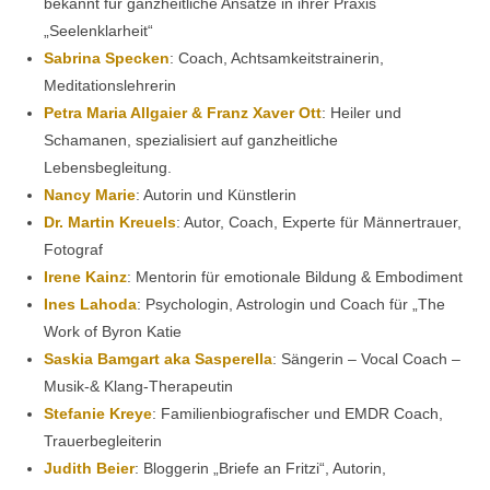
bekannt für ganzheitliche Ansätze in ihrer Praxis
„Seelenklarheit“
Sabrina Specken
: Coach, Achtsamkeitstrainerin,
Meditationslehrerin
Petra Maria Allgaier & Franz Xaver Ott
: Heiler und
Schamanen, spezialisiert auf ganzheitliche
Lebensbegleitung.
Nancy Marie
: Autorin und Künstlerin
Dr. Martin Kreuels
: Autor, Coach, Experte für Männertrauer,
Fotograf
Irene Kainz
: Mentorin für emotionale Bildung & Embodiment
Ines Lahoda
: Psychologin, Astrologin und Coach für „The
Work of Byron Katie
Saskia Bamgart aka Sasperella
: Sängerin – Vocal Coach –
Musik-& Klang-Therapeutin
Stefanie Kreye
: Familienbiografischer und EMDR Coach,
Trauerbegleiterin
Judith Beier
: Bloggerin „Briefe an Fritzi“, Autorin,