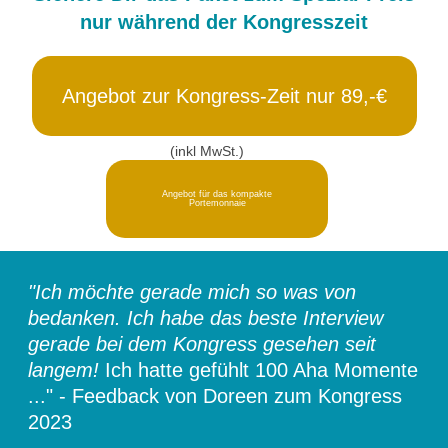
nur während der Kongresszeit
Angebot zur Kongress-Zeit nur 89,-€
(inkl MwSt.)
Angebot für das kompakte
Portemonnaie
"Ich möchte gerade mich so was von
bedanken. Ich habe das beste Interview
gerade bei dem Kongress gesehen seit
langem!
Ich hatte gefühlt 100 Aha Momente
..." - Feedback von Doreen zum Kongress
2023