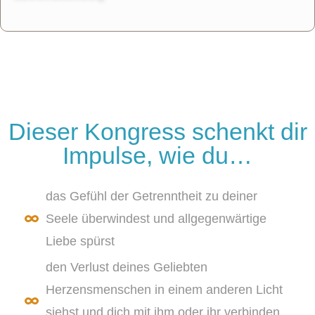
e
r
n
a
t
i
v
Dieser Kongress schenkt dir
e
Impulse, wie du…
:
das Gefühl der Getrenntheit zu deiner
Seele überwindest und allgegenwärtige
Liebe spürst
den Verlust deines Geliebten
Herzensmenschen in einem anderen Licht
siehst und dich mit ihm oder ihr verbinden