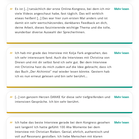
“
Es ist […] tatsächlich der erste Online-Kongress, bei dem ich mir
viele Videos angeschaut habe, fast täglich. Das will wirklich
etwas heißen! […] Das war hier zum ersten Mal anders und ist
damit ein sehr wertschätzendes, dankbares Feedback an dich,
deine Arbeit, dieses faszinierende wichtige Thema und die tolle,
wunderbar diverse Auswahl der SprecherInnen.
“
Ich hab mir grade das Interview mit Kolja Fark angesehen, das
ich sehr interessant fand. Auch die Interviews mit Christina von
Dreien und mit dir selbst fand ich sehr gut. Bei dem Interview
mit Christina hast du mich zudem auf die Idee gebracht, dass ich
das Buch „Der Alchimist“ mal wieder lesen könnte. Gestern hab
ich es nun erneut gelesen und bin sehr berührt…
“
[…] von ganzem Herzen DANKE für diese sehr tiefgreifenden und
intensiven Gespräche. Ich bin sehr berührt.
“
Ich habe das beste Interview gerade bei dem Kongress gesehen
seit langem! Ich hatte gefühlt 100 Aha Momente bei dem
Interview mit Christian Rieken. Genial, ehrlich, authentisch und
voll auf Resonanz gestoßen. Ich liebe Menschen mit klaren